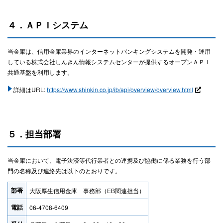
４．ＡＰＩシステム
当金庫は、信用金庫業界のインターネットバンキングシステムを開発・運用
している株式会社しんきん情報システムセンターが提供するオープンＡＰＩ
共通基盤を利用します。
詳細はURL:
https://www.shinkin.co.jp/ib/api/overview/overview.html
５．担当部署
当金庫において、電子決済等代行業者との連携及び協働に係る業務を行う部
門の名称及び連絡先は以下のとおりです。
部署
大阪厚生信用金庫 事務部（EB関連担当）
電話
06-4708-6409